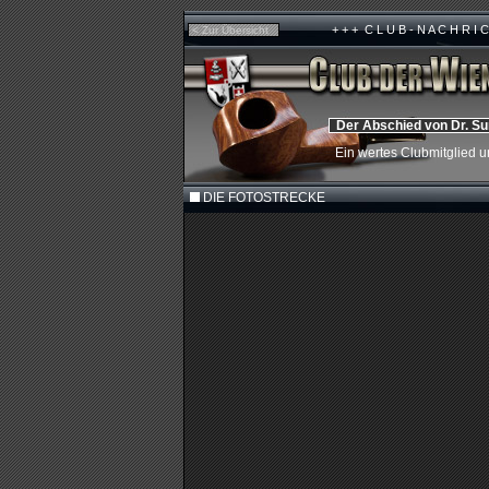
+ + + C L U B - N A C H R I C H T 
< Zur Übersicht
Der Abschied von Dr. S
Ein wertes Clubmitglied u
DIE FOTOSTRECKE