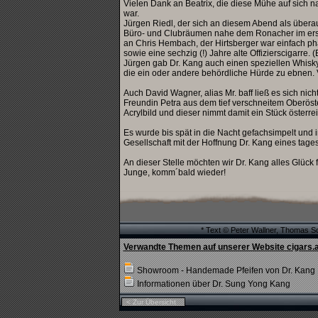
Vielen Dank an Beatrix, die diese Mühe auf sich n
war.
Jürgen Riedl, der sich an diesem Abend als übera
Büro- und Clubräumen nahe dem Ronacher im erste
an Chris Hembach, der Hirtsberger war einfach ph
sowie eine sechzig (!) Jahre alte Offizierscigarre. 
Jürgen gab Dr. Kang auch einen speziellen Whisk
die ein oder andere behördliche Hürde zu ebnen. 
Auch David Wagner, alias Mr. baff ließ es sich nic
Freundin Petra aus dem tief verschneitem Oberöster
Acrylbild und dieser nimmt damit ein Stück österr
Es wurde bis spät in die Nacht gefachsimpelt und 
Gesellschaft mit der Hoffnung Dr. Kang eines tage
An dieser Stelle möchten wir Dr. Kang alles Glück 
Junge, komm´bald wieder!
* Text © Peter Wallner, Thomas S
Verwandte Themen auf unserer Website cigars.a
Showroom - Handemade Pfeifen von Dr. Kang
Informationen über Dr. Sung Yong Kang
< Zur Übersicht