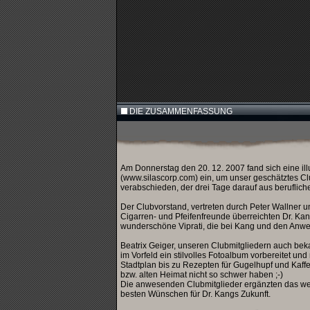
DIE ZUSAMMENFASSUNG
Am Donnerstag den 20. 12. 2007 fand sich eine il
(www.silascorp.com) ein, um unser geschätztes C
verabschieden, der drei Tage darauf aus beruflic
Der Clubvorstand, vertreten durch Peter Wallner u
Cigarren- und Pfeifenfreunde überreichten Dr. K
wunderschöne Viprati, die bei Kang und den Anw
Beatrix Geiger, unseren Clubmitgliedern auch be
im Vorfeld ein stilvolles Fotoalbum vorbereitet un
Stadtplan bis zu Rezepten für Gugelhupf und Kaffe
bzw. alten Heimat nicht so schwer haben ;-)
Die anwesenden Clubmitglieder ergänzten das wer
besten Wünschen für Dr. Kangs Zukunft.